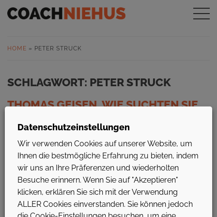
HOME
»
PETER STRUCK
SCHLAGWORT:
PETER STRUCK
THOMAS GEISEN, WIE SUCHTEN SIE
ALS JOURNALIST NACH DER
Datenschutzeinstellungen
WAHRHEIT?
Wir verwenden Cookies auf unserer Website, um
In dieser Episode erzählt Thomas Geisen von seinem
Ihnen die bestmögliche Erfahrung zu bieten, indem
Lebensweg in der entstehenden Bundesrepublik
wir uns an Ihre Präferenzen und wiederholten
Deutschland. Das Romanistik-Studium war ihm eine Pflicht,
Besuche erinnern. Wenn Sie auf "Akzeptieren"
aber keine Lust und Leidenschaft. Doch glücklicherweise
klicken, erklären Sie sich mit der Verwendung
kam die Leidenschaft in sein Leben, als er sich dem
ALLER Cookies einverstanden. Sie können jedoch
Journalismus zuwandte. Dabei war er nicht nur ein
engagierter Berichterstatter auf der Suche nach der
die Cookie-Einstellungen besuchen, um eine