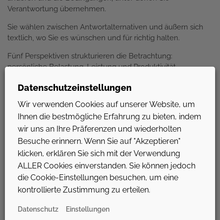
Verantwortung übernehmen.
Sie wählen zwischen Antwortalternativen und äußern sich
textlich, wo Sie es wünschen und für richtig halten.
Fünf Perspektiven strukturieren die Betrachtung:
persönliche Belastung, Leistung und Produktivität,
organisationale Rahmenbedingungen, emotionale und
Datenschutzeinstellungen
soziale Wirkfaktoren sowie die langfristige Entwicklung Ihrer
Rolle. Innerhalb dieser Perspektiven befassen Sie sich mit
Wir verwenden Cookies auf unserer Website, um
zentralen Themen Ihrer Führung – darunter emotionale
Ihnen die bestmögliche Erfahrung zu bieten, indem
Energie, kognitive Leistungsfähigkeit, Verbundenheit,
wir uns an Ihre Präferenzen und wiederholten
Arbeitsbelastung, Work-Life-Balance, soziale Unterstützung
Besuche erinnern. Wenn Sie auf "Akzeptieren"
und Selbstfürsorge.
klicken, erklären Sie sich mit der Verwendung
Dies ist Ihr Ausgangspunkt für mehr Klarheit, Entwicklung
ALLER Cookies einverstanden. Sie können jedoch
und Hinwendung zu mehr Resonanz und Wohlbefinden in
die Cookie-Einstellungen besuchen, um eine
der Führungsrolle.
kontrollierte Zustimmung zu erteilen.
Datenschutz
Einstellungen