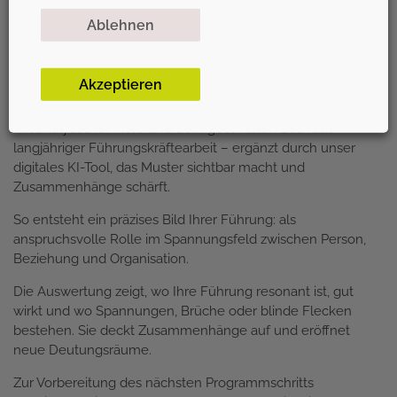
3. BEDEUTUNGEN ERSCHLIESSEN
Ablehnen
Zwischen Resonanz und Richtung
Akzeptieren
Die Auswertung Ihrer Antworten und Bearbeitungen erfolgt
mit analytischer Tiefe und dem geschulten Blick aus
langjähriger Führungskräftearbeit – ergänzt durch unser
digitales KI-Tool, das Muster sichtbar macht und
Zusammenhänge schärft.
So entsteht ein präzises Bild Ihrer Führung: als
anspruchsvolle Rolle im Spannungsfeld zwischen Person,
Beziehung und Organisation.
Die Auswertung zeigt, wo Ihre Führung resonant ist, gut
wirkt und wo Spannungen, Brüche oder blinde Flecken
bestehen. Sie deckt Zusammenhänge auf und eröffnet
neue Deutungsräume.
Zur Vorbereitung des nächsten Programmschritts