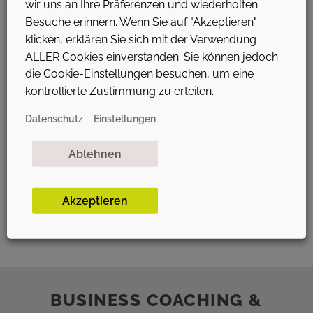
wir uns an Ihre Präferenzen und wiederholten
Besuche erinnern. Wenn Sie auf "Akzeptieren"
klicken, erklären Sie sich mit der Verwendung
COME ON, LET’S COPY A BUSINESS
ALLER Cookies einverstanden. Sie können jedoch
MODEL!
die Cookie-Einstellungen besuchen, um eine
From an economic point of view, an innovation must meet
kontrollierte Zustimmung zu erteilen.
an important criterion: others must be willing to pay for the
service. That is fulfilled for a great many people out there
Datenschutz
Einstellungen
with regard to eBay services. The eBay business model is
successful. But when the eBay online auction platform was
Ablehnen
still new, the brothers …
Akzeptieren
BUSINESS COACHING &