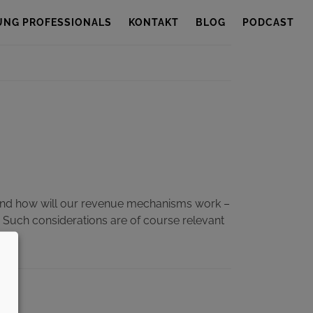
UNG PROFESSIONALS
KONTAKT
BLOG
PODCAST
and how will our revenue mechanisms work –
 Such considerations are of course relevant