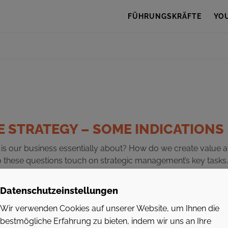
FÜHRUNGSKRÄFTE
YO
 STRATEGY – SOME INDICATIONS
s our business essentially about? How do we create value 
o these questions touch on strategic management’s key tasks.
Datenschutzeinstellungen
Wir verwenden Cookies auf unserer Website, um Ihnen die
bestmögliche Erfahrung zu bieten, indem wir uns an Ihre