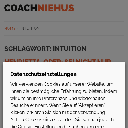
HOME
»
INTUITION
SCHLAGWORT:
INTUITION
HENRIETTA, ODER: SEI NICHT NUR
VERNÜNFTIG, UNTERNEHMEN!
Datenschutzeinstellungen
Zurück aus der Sommerfrische sage ich hallo und herzlich
Wir verwenden Cookies auf unserer Website, um
willkommen zur neuen Episode. Ich bin u.a. mit dem Fahrrad
Ihnen die bestmögliche Erfahrung zu bieten, indem
von Hamburg nach Berlin gefahren, verständlicherweise
wir uns an Ihre Präferenzen und wiederholten
nicht nur an einem Tag. Ich habe mehrmals übernachtet.
Besuche erinnern. Wenn Sie auf "Akzeptieren"
Einmal habe ich unter freiem Himmel im Wald geschlafen.
Haben Sie eine Ahnung, was es in den dunklen deutschen
klicken, erklären Sie sich mit der Verwendung
Waldungen da …
ALLER Cookies einverstanden. Sie können jedoch
die Cookie-Einstellungen besuchen, um eine