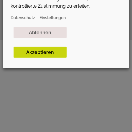
BUSINESS COACHING &
kontrollierte Zustimmung zu erteilen.
CONSULTING FÜR MEHR
Datenschutz
Einstellungen
FÜHRUNGSKRAFT
Ablehnen
Akzeptieren
DATENSCHUTZ­ERKLÄRUNG
IMPRESSUM