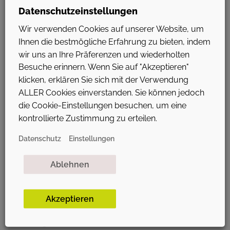
mit Ausbildungsunternehmen zusammenzubringen, damit
Datenschutzeinstellungen
mehr Ausbildungsverhältnisse entstehen können. Es ist
Wir verwenden Cookies auf unserer Website, um
unbestritten, dass Ausbildungsverträge aus einer Reihe von
Ihnen die bestmögliche Erfahrung zu bieten, indem
Gründen nicht zustande kommen. Einer der Wichtigsten ist
jedoch das …
wir uns an Ihre Präferenzen und wiederholten
Besuche erinnern. Wenn Sie auf "Akzeptieren"
klicken, erklären Sie sich mit der Verwendung
THE REASON FOR THE TRAINING GAP
ALLER Cookies einverstanden. Sie können jedoch
IS A FAILURE OF THE MARKET – AN
die Cookie-Einstellungen besuchen, um eine
kontrollierte Zustimmung zu erteilen.
UNHEARD PROPOSAL FOR A
STRUCTURAL PROBLEM
Datenschutz
Einstellungen
The ZDF’s heute journal of 30.07.2020 featured Bernd
Ablehnen
Mosebach’s report on the topic of “training in the coronavirus
crisis“. The focus was on the annual challenge of bringing
together prospective apprentices with training companies to
Akzeptieren
increase the number of training agreements. It is undisputed
that a number of reasons can prevent training agreements
from being …