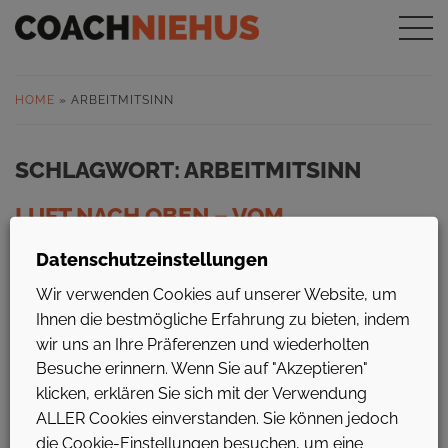
HOME
»
ARBEITMITSINN
SCHLAGWORT:
ARBEITMITSINN
LUFT NACH OBEN – VOM
EINZELIMPULS ZUM
Datenschutzeinstellungen
REFLEXIONSRAUM
Wir verwenden Cookies auf unserer Website, um
Was bislang als Einzelleistung angeboten wurde – etwa
Ihnen die bestmögliche Erfahrung zu bieten, indem
Coaching zur beruflichen Standortbestimmung oder
wir uns an Ihre Präferenzen und wiederholten
kollegiale Fallberatung – wird mit Luft nach oben erstmals
Besuche erinnern. Wenn Sie auf "Akzeptieren"
in einem ganzheitlichen Programm zusammengeführt. Das
klicken, erklären Sie sich mit der Verwendung
Ergebnis: Ein klar strukturierter Prozess, der Orientierung
ALLER Cookies einverstanden. Sie können jedoch
schafft, Eigenverantwortung stärkt und Entwicklung
die Cookie-Einstellungen besuchen, um eine
nachhaltig begleitet.