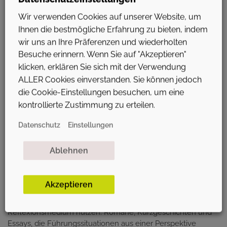
einem weiteren Netzwerk, nicht mit einem Coaching-
Wir verwenden Cookies auf unserer Website, um
Programm, nicht mit einer Konferenzreihe. Sondern mit
Ihnen die bestmögliche Erfahrung zu bieten, indem
etwas, das es in dieser Form vielleicht noch nicht gibt:
laufende Reflexionsbegleitung für Führungskräfte.
wir uns an Ihre Präferenzen und wiederholten
Besuche erinnern. Wenn Sie auf "Akzeptieren"
Das bedeutet konkret drei Dinge:
klicken, erklären Sie sich mit der Verwendung
Essays: Weitblick & Tiefgang
ALLER Cookies einverstanden. Sie können jedoch
die Cookie-Einstellungen besuchen, um eine
Regelmäßig erscheinende Texte, die Führungsthemen mit
kontrollierte Zustimmung zu erteilen.
Schärfe aufarbeiten. Keine Quick-Tipps, keine „5 Schritte zu
besserer Führung”. Stattdessen: Texte, die Konzepte u.a. aus
Datenschutz
Einstellungen
Organisationstheorie, Psychologie, Philosophie und
Sozialwissenschaft auf reale Führungsfragen anwenden. Die
Ablehnen
Idee dahinter: Wer besser denken will, braucht bessere
Begriffe.
Literatur als Quelle der Inspiration & Spiegel
Akzeptieren
Bei Qvado wollen wir auch Belletristik und Erzählung als
Reflexionsmedium nutzen. Romane, Kurzgeschichten und
Essays, die Führungssituationen aus einer Perspektive